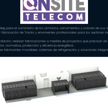
teg para el suministro de los armarios, cerramientos y colores de sus s
y fabricación de Tracks y envolventes profesionales para los sectores ind
tación, realizan fabricaciones a medida de proyectos que precisan de 
n, normativa, protección y eficiencia energética.
s fabricantes mundiales sistemas de refrigeración y soluciones integra