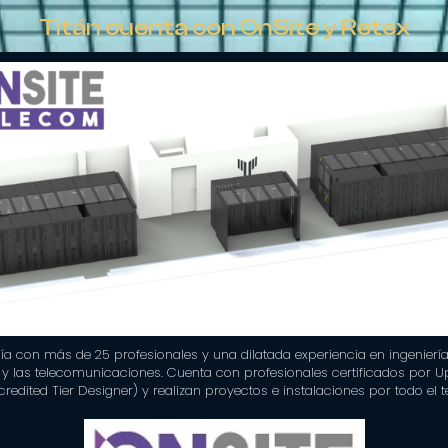
Titán cuenta con OnSite y Retex
 con más de 25 profesionales y una dilatada experiencia en ingeniería 
ca y las telecomunicaciones. Cuenta con profesionales certificados por Up
edited Tier Designer) y realizan proyectos e instalaciones por todo el te