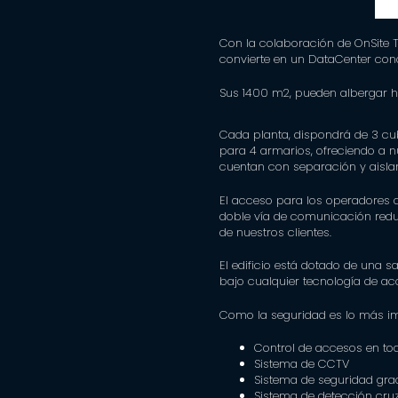
Con la colaboración de OnSite 
convierte en un DataCenter con
Sus 1400 m2, pueden albergar h
Cada planta, dispondrá de 3 cu
para 4 armarios, ofreciendo a n
cuentan con separación y aislami
El acceso para los operadores 
doble vía de comunicación redu
de nuestros clientes.
El edificio está dotado de una 
bajo cualquier tecnología de acc
Como la seguridad es lo más imp
Control de accesos en todo
Sistema de CCTV
Sistema de seguridad gr
Sistema de detección cru