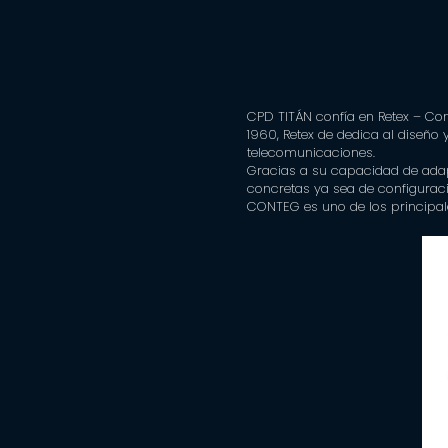
CPD TITÁN confía en Retex – Con
1960, Retex de dedica al diseño 
telecomunicaciones.
Gracias a su capacidad de adap
concretas ya sea de configuració
CONTEG es uno de los principale