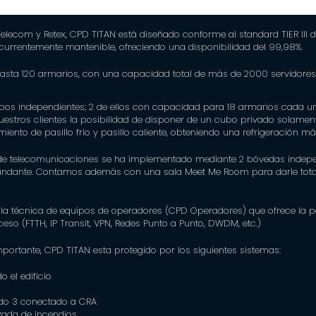
Telecom y Retex,
CPD TITAN
está diseñado conforme al standard TIER III del
currentemente mantenible, ofreciendo una disponibilidad del 99,98%.
asta 120 armarios, con una capacidad total de más de 2000 servidores
bos independientes; 2 de ellos con capacidad para 18 armarios cada u
uestros clientes la posibilidad de disponer de un cubo privado solament
ento de pasillo frio y pasillo caliente, obteniendo una refrigeración más
de telecomunicaciones se ha implementado mediante 2 bóvedas indepe
ndante. Contamos además con una sala Meet Me Room para darle total f
sala técnica de equipos de operadores (CPD Operadores) que ofrece la po
eso (FTTH, IP Transit, VPN, Redes Punto a Punto, DWDM, etc.)
ortante, CPD TITAN esta protegido por los siguientes sistemas:
 el edificio
ado 3 conectado a CRA
zada de incendios