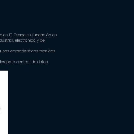
alas IT. Desde su fundación en
ustrial, electrónico y de
unas características técnicas
les para centros de datos.