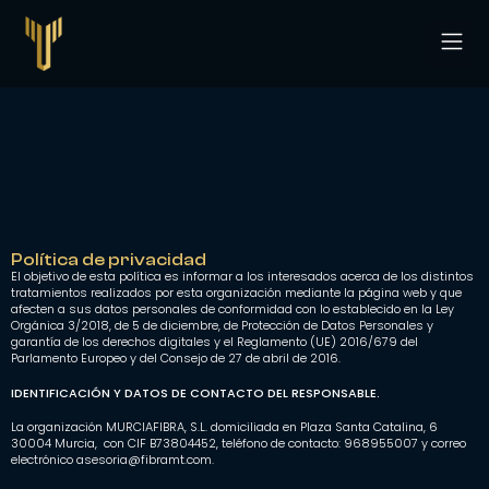
CPD Ti
Política de privacidad
El objetivo de esta política es informar a los interesados acerca de los distintos
tratamientos realizados por esta organización mediante la página web y que
afecten a sus datos personales de conformidad con lo establecido en la Ley
Orgánica 3/2018, de 5 de diciembre, de Protección de Datos Personales y
garantía de los derechos digitales y el Reglamento (UE) 2016/679 del
Parlamento Europeo y del Consejo de 27 de abril de 2016.
IDENTIFICACIÓN Y DATOS DE CONTACTO DEL RESPONSABLE.
La organización MURCIAFIBRA, S.L. domiciliada en Plaza Santa Catalina, 6
30004 Murcia, con CIF B73804452, teléfono de contacto: 968955007 y correo
electrónico asesoria@fibramt.com.