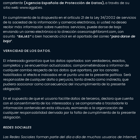
competente
(Agencia Española de Protección de Datos),
a través de su
sitio web:
www.agpd.es
.
En cumplimiento de lo dispuesto en el artículo 21 de la Ley 34/2002 de servicios
de la sociedad de la información y comercio electrónico, si usted no desea
recibir más información sobre nuestros servicios, puede darse de baja
enviando un correo electrónico a la dirección asesoria@fibramt.com, con
asunto
“
BAJAS”
o bien haciendo
click
en el apartado del correo *
para darse de
baja
*.
VERACIDAD DE LOS DATOS.
El interesado garantiza que los datos aportados son verdaderos, exactos,
completos y se encuentran actualizados; comprometiéndose a informar de
cualquier cambio respecto de los datos que aportara, por los canales
habilitados al efecto e indicados en el punto uno de la presente política. Será
responsable de cualquier daño o perjuicio, tanto directo como indirecto, que
pudiera ocasionar como consecuencia del incumplimiento de la presente
obligación.
En el supuesto de que el usuario facilite datos de terceros, declara que cuenta
con el consentimiento de los interesados y se compromete a trasladarle la
información contenida en esta cláusula, eximiendo a la organización de
cualquier responsabilidad derivada por la falta de cumplimiento de la presente
obligación.
REDES SOCIALES
Las Redes Sociales forman parte del día a día de muchos usuarios de Internet,