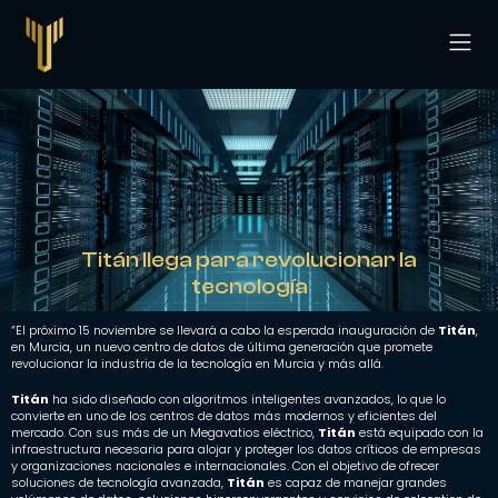
CPD Ti
Titán llega para revolucionar la
tecnología
“El próximo 15 noviembre se llevará a cabo la esperada inauguración de
Titán
,
en Murcia, un nuevo centro de datos de última generación que promete
revolucionar la industria de la tecnología en Murcia y más allá.
Titán
ha sido diseñado con algoritmos inteligentes avanzados, lo que lo
convierte en uno de los centros de datos más modernos y eficientes del
mercado. Con sus más de un Megavatios eléctrico,
Titán
está equipado con la
infraestructura necesaria para alojar y proteger los datos críticos de empresas
y organizaciones nacionales e internacionales. Con el objetivo de ofrecer
soluciones de tecnología avanzada,
Titán
es capaz de manejar grandes