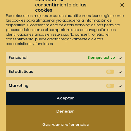
consentimiento de las
Avenida Canal del Taibilla
30100 Espinardo, Murcia
cookies
968 955 000 –
609 12 57 70
–
WhatsApp
Para ofrecer las mejores experiencias, utilizamos tecnologías como
las cookies para almacenar y/o acceder a la información del
dispositivo. El consentimiento de estas tecnologías nos permitirá
procesar datos como el comportamiento de navegación o las
identificaciones únicas en este sitio. No consentir o retirar el
consentimiento, puede afectar negativamente a ciertas
características y funciones.
Funcional
Siempre activo
He leído, entiendo y acepto la política de privacidad.
Estadísticas
Marketing
ENVIAR
Aceptar
Denegar
Guardar preferencias