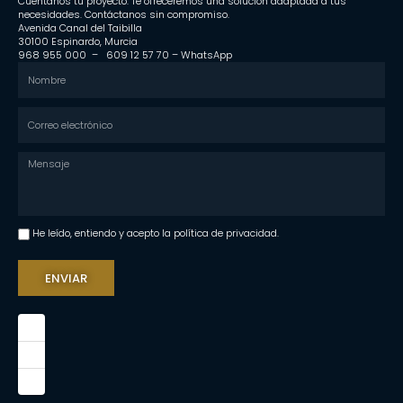
Cuéntanos tu proyecto. Te ofreceremos una solución adaptada a tus
necesidades. Contáctanos sin compromiso.
Avenida Canal del Taibilla
30100 Espinardo, Murcia
968 955 000 –
609 12 57 70
–
WhatsApp
He leído, entiendo y acepto la política de privacidad.
ENVIAR